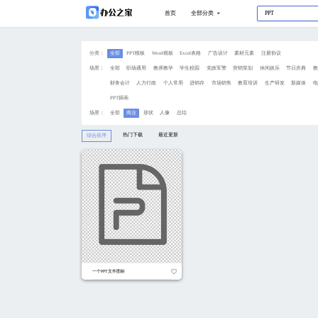
分类：
全部
PPT模板
Wo
场景：
全部
职场通用
教
财务会计
人力行政
PPT插画
场景：
全部
商业
形状
热门下载
综合排序