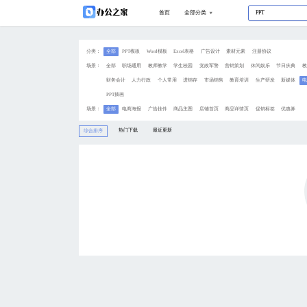
分类：
全部
PPT模板
Wo
场景：
全部
职场通用
教
财务会计
人力行政
PPT插画
场景：
全部
电商海报
广
热门下载
综合排序