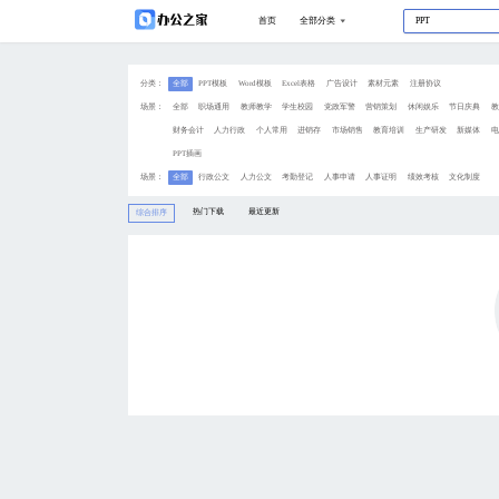
分类：
全部
PPT模板
Wo
场景：
全部
职场通用
教
财务会计
人力行政
PPT插画
场景：
全部
行政公文
人
热门下载
综合排序