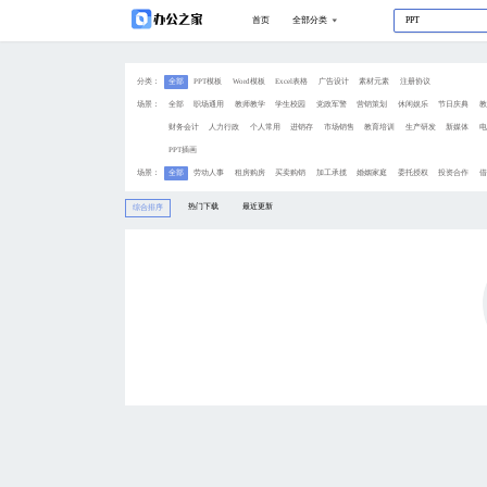
分类：
全部
PPT模板
Wo
场景：
全部
职场通用
教
财务会计
人力行政
PPT插画
场景：
全部
劳动人事
租
热门下载
综合排序