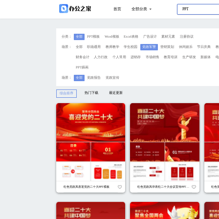
分类：
全部
PPT模板
Wo
场景：
全部
职场通用
教
财务会计
人力行政
PPT插画
场景：
全部
党政报告
党
热门下载
综合排序