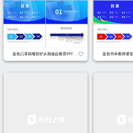
蓝色口罩病毒防护从我做起教育PPT模板
蓝色书本教师