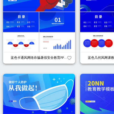
蓝色卡通风网络诈骗暑假安全教育PPT模板
蓝色几何风网