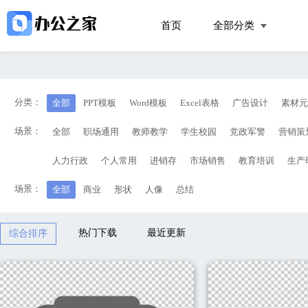
首页
全部分类
分类：
全部
PPT模板
Word模板
Excel表格
广告设计
素材元
场景：
全部
职场通用
教师教学
学生校园
党政军警
营销策
人力行政
个人常用
进销存
市场销售
教育培训
生产
场景：
全部
商业
形状
人像
总结
热门下载
最近更新
综合排序