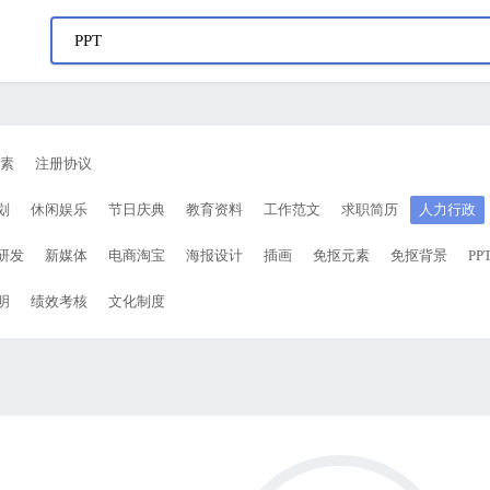
素
注册协议
划
休闲娱乐
节日庆典
教育资料
工作范文
求职简历
人力行政
研发
新媒体
电商淘宝
海报设计
插画
免抠元素
免抠背景
PP
明
绩效考核
文化制度