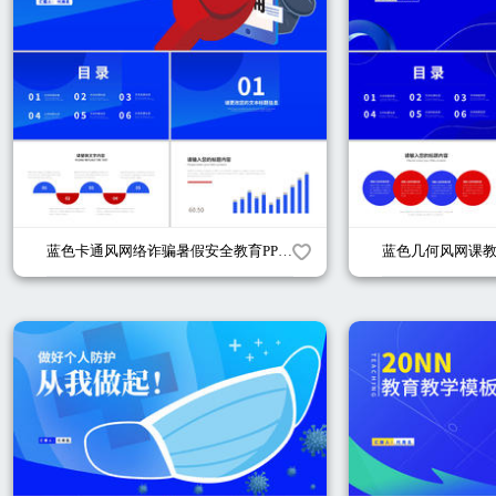
蓝色卡通风网络诈骗暑假安全教育PPT模板
蓝色几何风网