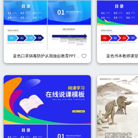
蓝色口罩病毒防护从我做起教育PPT模板
蓝色书本教师