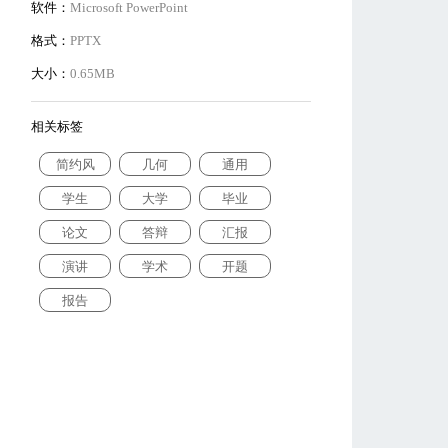
软件：
Microsoft PowerPoint
格式：
PPTX
大小：
0.65MB
相关标签
简约风
几何
通用
学生
大学
毕业
论文
答辩
汇报
演讲
学术
开题
报告