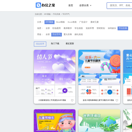
当前位置：
PPT模板
>
节日庆典
>
节日
分类：
PPT模板
Word模板
场景：
全部
职场通用
教
用途：
全部
节日节气
重
热门下载
综合排序