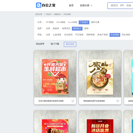
当前位置：
广告设计
>
海报设计
>
开
分类：
PPT模板
Word模板
场景：
全部
新媒体
电商
用途：
全部
公益海报
活
综合排序
热门下载